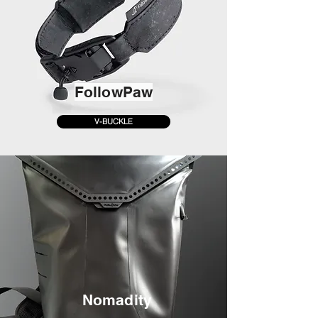
FollowPaw
V-BUCKLE
Nomadity