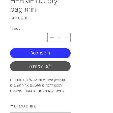
HERMETIC dry
bag mini
מחיר
כמות
*
הוספה לסל
לקנייה מהירה
הנרתיק האטום MINI של HERMETIC
תוכנן לדברים הקטנים אך החשובים
בחיים, כמו מפתחות: בטוח ומאובטח
מפני מים ואבק. שרוך נוסף מאפשרת
לשאת את הנרתיק האטום מיני לכל
נתונים טכניים
מקום.
למפתחות וחפצי ערך קטנים