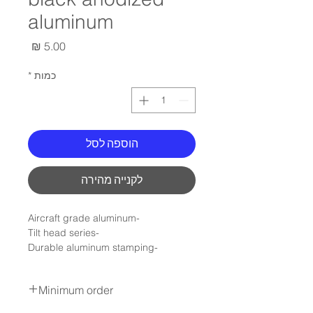
aluminum
מחיר
כמות
*
הוספה לסל
לקנייה מהירה
-Aircraft grade aluminum
-Tilt head series
-Durable aluminum stamping
-Trimmers Buckle
-10mm clip hook
Minimum order
min order 100NIS , not include