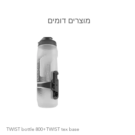
Minimum order :100Nis
shipping
* not include shipping
מוצרים דומים
TWIST bottle 800+TWIST tex base