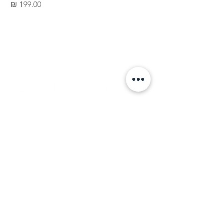
מחיר
LET'S
TALK
+972 548 277 784
studio@nomadity.net
Tel Aviv, Israel